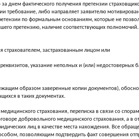
го за днем фактического получения претензии страховщи
зии требование, либо направляет заявителю мотивирова
претензии по формальным основаниям, которые не позво
вшего претензию, наличие соответствующих полномочий. 
я страхователем, застрахованным лицом или
 реквизитов, указание неполных и (или) недостоверных б
ежащим образом заверенные копии документов), обосно
щихся в таких документах.
 медицинского страхования, переписка в связи со спор
оговоре добровольного медицинского страхования, а в 
ридических лиц в качестве места нахождения. Все обра
обом, позволяющим подтвердить факт совершения отпра
О филиалах