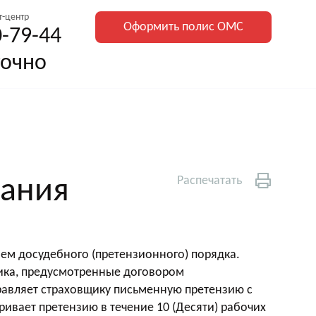
СВО и член
т-центр
глубленная диспансеризация
Оформить полис ОМС
0-79-44
точно
Распечатать
вания
м досудебного (претензионного) порядка.
щика, предусмотренные договором
авляет страховщику письменную претензию с
вает претензию в течение 10 (Десяти) рабочих