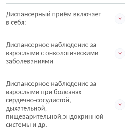
Диспансерный приём включает
в себя:
Диспансерное наблюдение за
взрослыми с онкологическими
заболеваниями
Выберите регион, где вы
застрахованы
Авторизоваться через Госуслуги
Диспансерное наблюдение за
взрослыми при болезнях
Регион*
Свердловская область
сердечно-сосудистой,
Нет учетной записи на Госуслугах?
дыхательной,
пищеварительной,эндокринной
системы и др.