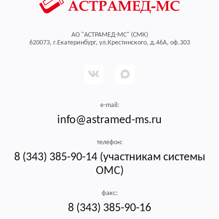
АО "АСТРАМЕД-МС" (СМК)
620073, г.Екатеринбург, ул.Крестинского, д.46А, оф.303
Выберите регион, где вы
застрахованы
Авторизоваться через Госуслуги
e-mail:
Регион*
info@astramed-ms.ru
Свердловская область
Нет учетной записи на Госуслугах?
телефон:
8 (343) 385-90-14 (участникам системы
ОМС)
факс:
8 (343) 385-90-16