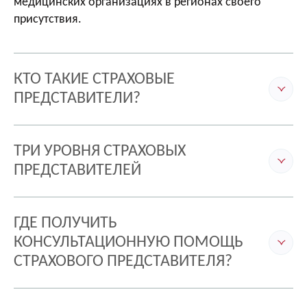
медицинских организациях в регионах своего
Выберите регион, где вы
присутствия.
застрахованы
Авторизоваться через Госуслуги
Регион*
КТО ТАКИЕ СТРАХОВЫЕ
Свердловская область
Нет учетной записи на Госуслугах?
ПРЕДСТАВИТЕЛИ?
ТРИ УРОВНЯ СТРАХОВЫХ
ПРЕДСТАВИТЕЛЕЙ
ГДЕ ПОЛУЧИТЬ
КОНСУЛЬТАЦИОННУЮ ПОМОЩЬ
СТРАХОВОГО ПРЕДСТАВИТЕЛЯ?