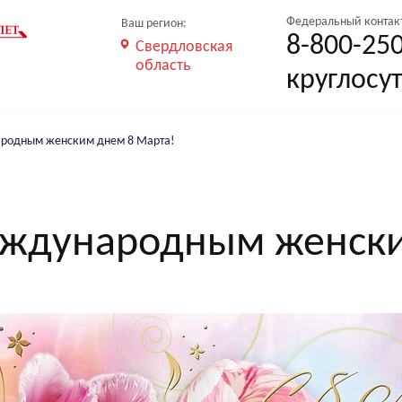
формации
Федеральный контак
Ваш регион:
У
8-800-25
Свердловская
область
круглосу
родным женским днем 8 Марта!
еждународным женски