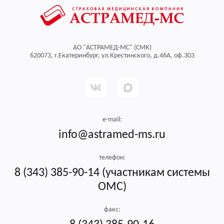
АО "АСТРАМЕД-МС" (СМК)
620073, г.Екатеринбург, ул.Крестинского, д.46А, оф.303
Выберите регион, где вы
застрахованы
Авторизоваться через Госуслуги
e-mail:
Регион*
Свердловская область
info@astramed-ms.ru
Нет учетной записи на Госуслугах?
телефон:
8 (343) 385-90-14 (участникам системы
ОМС)
факс: