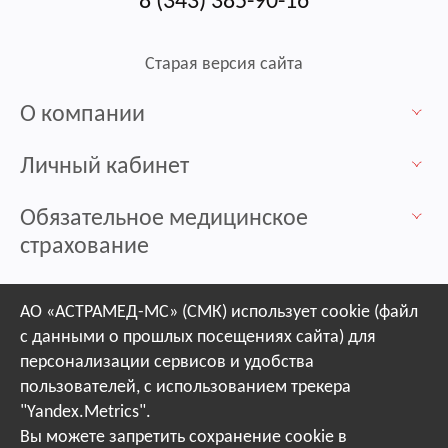
8 (343) 385-90-16
Старая версия сайта
О компании
Личный кабинет
Обязательное медицинское
страхование
Контакты / Пункты выдачи
АО «АСТРАМЕД-МС» (СМК) использует cookie (файл
с данными о прошлых посещениях сайта) для
Защита прав застрахованных лиц
персонализации сервисов и удобства
пользователей, с использованием трекера
Профилактика
"Yandex.Metrics".
Вы можете запретить сохранение cookie в