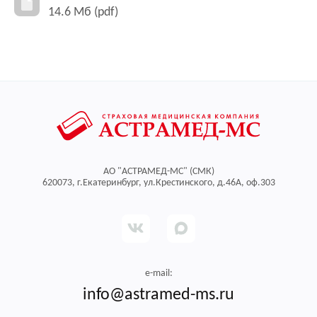
14.6 Мб (pdf)
Выберите регион, где вы
АО "АСТРАМЕД-МС" (СМК)
620073, г.Екатеринбург, ул.Крестинского, д.46А, оф.303
застрахованы
Авторизоваться через Госуслуги
Регион*
Свердловская область
Нет учетной записи на Госуслугах?
e-mail:
info@astramed-ms.ru